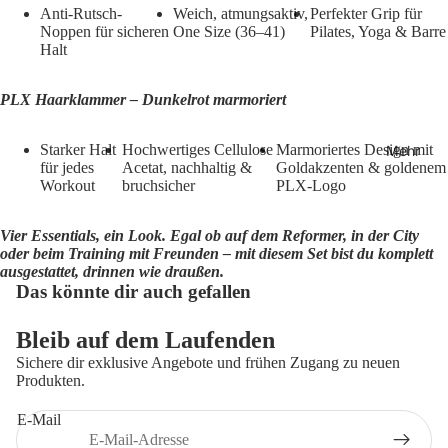
Anti-Rutsch-
Weich, atmungsaktiv,
Perfekter Grip für
Noppen für sicheren
One Size (36–41)
Pilates, Yoga & Barre
Halt
PLX Haarklammer – Dunkelrot marmoriert
Starker Halt
Hochwertiges Cellulose
Marmoriertes Design mit
Mehr
für jedes
Acetat, nachhaltig &
Goldakzenten & goldenem
Workout
bruchsicher
PLX-Logo
Vier Essentials, ein Look. Egal ob auf dem Reformer, in der City
oder beim Training mit Freunden – mit diesem Set bist du komplett
ausgestattet, drinnen wie draußen.
Das könnte dir auch gefallen
Datenschutzerklärung
Bleib auf dem Laufenden
Widerrufsrecht
Sichere dir exklusive Angebote und frühen Zugang zu neuen
AGB
Produkten.
Versand
E-Mail
Kontaktinformationen