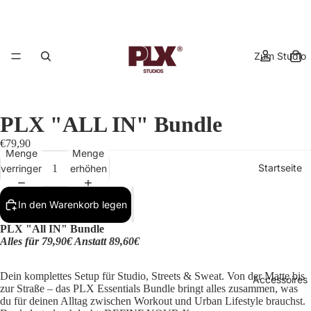
Zum Studio
PLX "ALL IN" Bundle
€79,90
Menge
Menge
Startseite
verringern
erhöhen
In den Warenkorb legen
PLX "All IN" Bundle
Alles für 79,90€ Anstatt 89,60€
Dein komplettes Setup für Studio, Streets & Sweat. Von der Matte bis
Accessoires
zur Straße – das PLX Essentials Bundle bringt alles zusammen, was
du für deinen Alltag zwischen Workout und Urban Lifestyle brauchst.