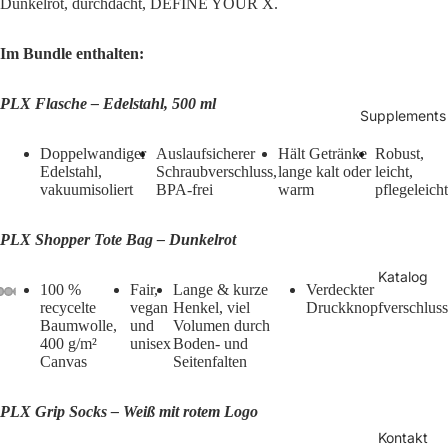
Dunkelrot, durchdacht, DEFINE YOUR X.
Im Bundle enthalten:
PLX Flasche – Edelstahl, 500 ml
Supplements
Doppelwandiger
Auslaufsicherer
Hält Getränke
Robust,
Edelstahl,
Schraubverschluss,
lange kalt oder
leicht,
vakuumisoliert
BPA-frei
warm
pflegeleicht
PLX Shopper Tote Bag – Dunkelrot
Katalog
100 %
Fair,
Lange & kurze
Verdeckter
recycelte
vegan
Henkel, viel
Druckknopfverschluss
Baumwolle,
und
Volumen durch
400 g/m²
unisex
Boden- und
Canvas
Seitenfalten
PLX Grip Socks – Weiß mit rotem Logo
Kontakt