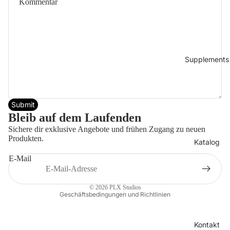
Supplements
Submit
Datenschutzerklärung
Bleib auf dem Laufenden
Widerrufsrecht
Sichere dir exklusive Angebote und frühen Zugang zu neuen
AGB
Produkten.
Katalog
Versand
E-Mail
Kontaktinformationen
Impressum
© 2026
PLX Studios
Geschäftsbedingungen und Richtlinien
Kontakt