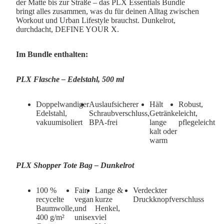
der Matte bis zur Straße – das PLX Essentials Bundle
bringt alles zusammen, was du für deinen Alltag zwischen
Workout und Urban Lifestyle brauchst. Dunkelrot,
durchdacht, DEFINE YOUR X.
Im Bundle enthalten:
PLX Flasche – Edelstahl, 500 ml
Doppelwandiger
Auslaufsicherer
Hält
Robust,
Edelstahl,
Schraubverschluss,
Getränke
leicht,
vakuumisoliert
BPA-frei
lange
pflegeleicht
kalt oder
warm
PLX Shopper Tote Bag – Dunkelrot
100 %
Fair,
Lange &
Verdeckter
recycelte
vegan
kurze
Druckknopfverschluss
Baumwolle,
und
Henkel,
400 g/m²
unisex
viel