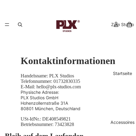
Zum Studio
Kontaktinformationen
Startseite
Handelsname: PLX Studios
Telefonnummer: 01732830335
E-Mail: hello@plx-studios.com
Physische Adresse:
PLX Studios GmbH
Hohenzollernstraße 31A
80801 München, Deutschland
USt-IdNr.: DE408549821
Accessoires
Betriebsnummer: 73423828
Datenschutzerklärung
Bleib auf dem Laufenden